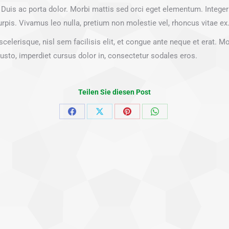
. Duis ac porta dolor. Morbi mattis sed orci eget elementum. Inte
 turpis. Vivamus leo nulla, pretium non molestie vel, rhoncus vitae 
celerisque, nisl sem facilisis elit, et congue ante neque et erat. Mo
usto, imperdiet cursus dolor in, consectetur sodales eros.
Teilen Sie diesen Post
Share
Share
Share
Share
on
on
on
on
Facebook
X
Pinterest
WhatsApp