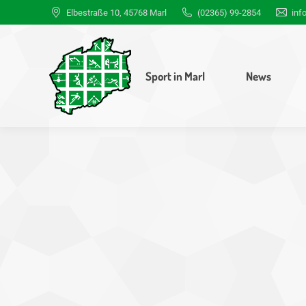
Elbestraße 10, 45768 Marl
(02365) 99-2854
inf
Sport in Marl
News