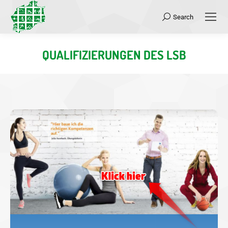
Search
Search:
QUALIFIZIERUNGEN DES LSB
Sie befinden sich hier:
Qualifizierung LSB
klicken Sie
Für weitere Informationen zur Qualifizierung
um auf die Seiten des KSB zu gelangen.
bitte hier