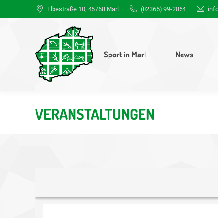
Elbestraße 10, 45768 Marl
(02365) 99-2854
inf
Sport in Marl
News
VERANSTALTUNGEN