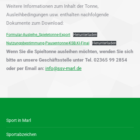
Weitere Informationen zum Inhalt der Tonne,
Ausleihbedingungen usw. enthalten nachfolgende
Dokumente zum Download:
Formular-Ausleihe_Spieletonne-Export
Herunterladen
Nutzungsbestimmung-Pausentonne-KSB.KI-Final
Herunterladen
Wenn Sie die Spieltonne ausleihen möchten, wenden Sie sich
bitte an unsere Geschäftsstelle unter Tel. 02365 99 2854
oder per Email an:
info@ssv-marl.de
Sport in Marl
Sportabzeichen