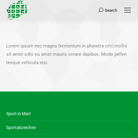
Search
Search:
Lorem ipsum nec magna fermentum in pharetra orci mollis
sit amet odio eu amet mauris ornare dapibus. Morbi pellen
tesque vehicula nisi.
Sport in Marl
Sportabzeichen