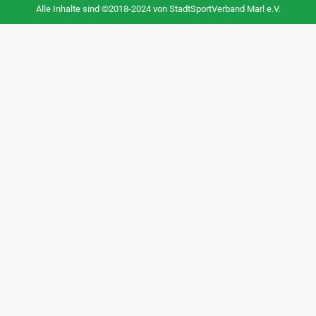
Alle Inhalte sind ©2018-2024 von StadtSportVerband Marl e.V.