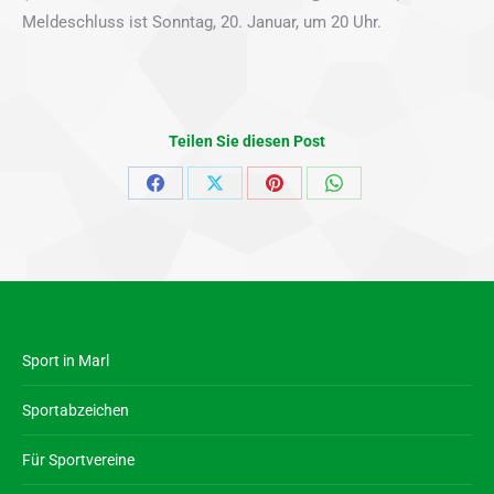
Meldeschluss ist Sonntag, 20. Januar, um 20 Uhr.
Teilen Sie diesen Post
Share
Share
Share
Share
on
on
on
on
Facebook
X
Pinterest
WhatsApp
Sport in Marl
Sportabzeichen
Für Sportvereine