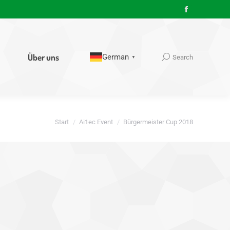
Facebook
page
opens
in
Über uns
German
Search
Search:
▼
new
window
Sie befinden sich hier:
Start
Ai1ec Event
Bürgermeister Cup 2018