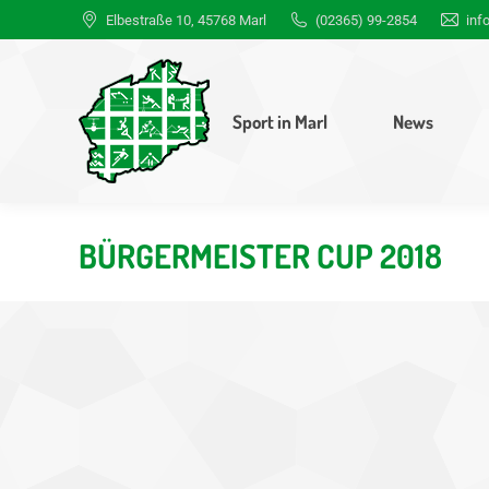
Elbestraße 10, 45768 Marl
(02365) 99-2854
inf
Sport in Marl
News
BÜRGERMEISTER CUP 2018