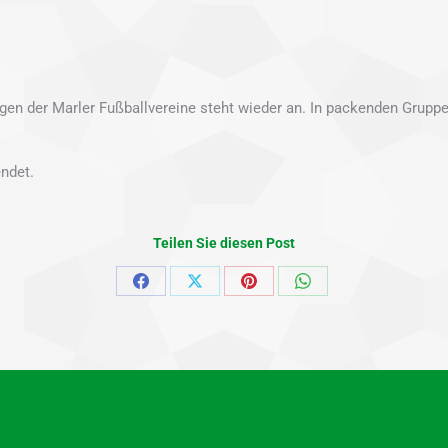
tungen der Marler Fußballvereine steht wieder an. In packenden Grup
endet.
Teilen Sie diesen Post
Share
Share
Share
Share
on
on
on
on
Facebook
X
Pinterest
WhatsApp